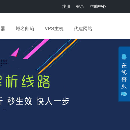
注册
登录
帮助中心
务器
域名邮箱
VPS主机
代建网站
提醒：为防止临时会话