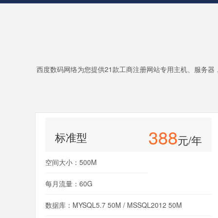
西度数码网络为您提供21款工商注册网站专用主机、服务器，
388
标准型
元/年
空间大小：500M
每月流量：60G
数据库：MYSQL5.7 50M / MSSQL2012 50M