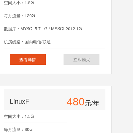
空间大小：1.5G
每月流量：120G
数据库：MYSQL5.7 1G / MSSQL2012 1G
机房线路：国内电信/联通
查看详情
立即购买
480
LinuxF
元/年
空间大小：1.5G
每月流量：80G