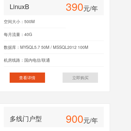
390
LinuxB
元/年
空间大小：500M
每月流量：40G
数据库：MYSQL5.7 50M / MSSQL2012 100M
机房线路：国内电信/联通
查看详情
立即购买
900
多线门户型
元/年