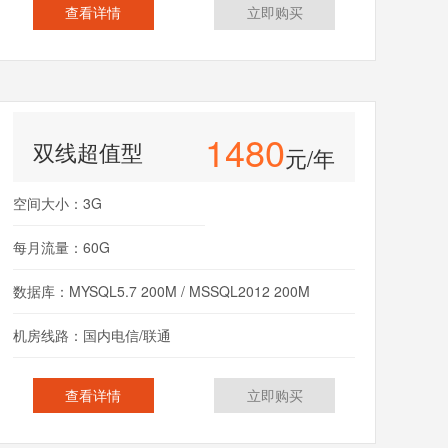
查看详情
立即购买
1480
双线超值型
元/年
空间大小：3G
每月流量：60G
数据库：MYSQL5.7 200M / MSSQL2012 200M
机房线路：国内电信/联通
查看详情
立即购买