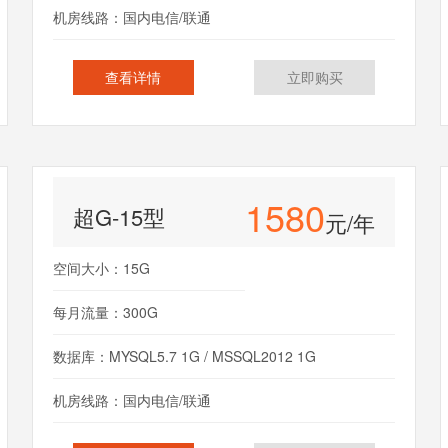
机房线路：国内电信/联通
查看详情
立即购买
1580
超G-15型
元/年
空间大小：15G
每月流量：300G
数据库：MYSQL5.7 1G / MSSQL2012 1G
机房线路：国内电信/联通