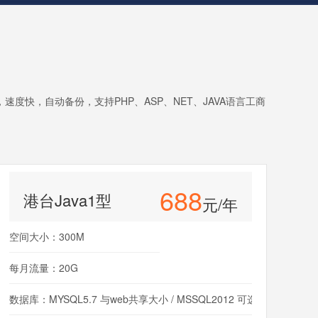
快，自动备份，支持PHP、ASP、NET、JAVA语言工商
688
港台Java1型
元/年
空间大小：300M
每月流量：20G
数据库：MYSQL5.7 与web共享大小 / MSSQL2012 可选