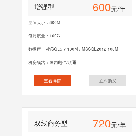
600
增强型
元/年
空间大小：800M
每月流量：100G
数据库：MYSQL5.7 100M / MSSQL2012 100M
机房线路：国内电信/联通
查看详情
立即购买
720
双线商务型
元/年