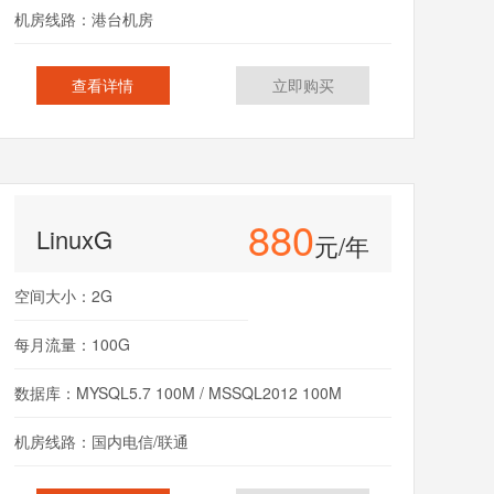
机房线路：港台机房
查看详情
立即购买
880
LinuxG
元/年
空间大小：2G
每月流量：100G
数据库：MYSQL5.7 100M / MSSQL2012 100M
机房线路：国内电信/联通