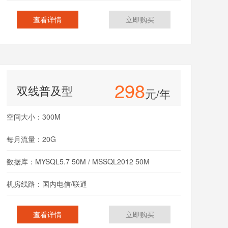
查看详情
立即购买
298
双线普及型
元/年
空间大小：300M
每月流量：20G
数据库：MYSQL5.7 50M / MSSQL2012 50M
机房线路：国内电信/联通
查看详情
立即购买