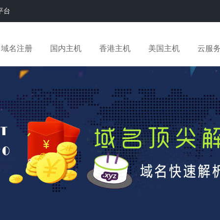
平台
域名注册
国内主机
香港主机
美国主机
云服