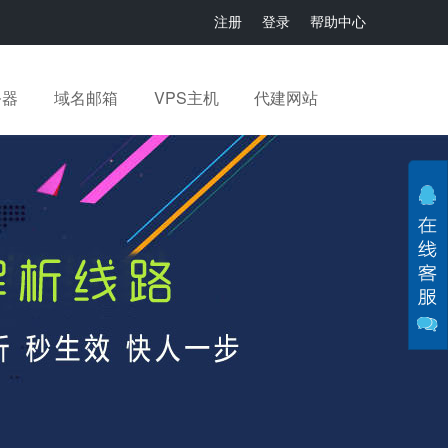
注册
登录
帮助中心
务器
域名邮箱
VPS主机
代建网站
提醒：为防止临时会话