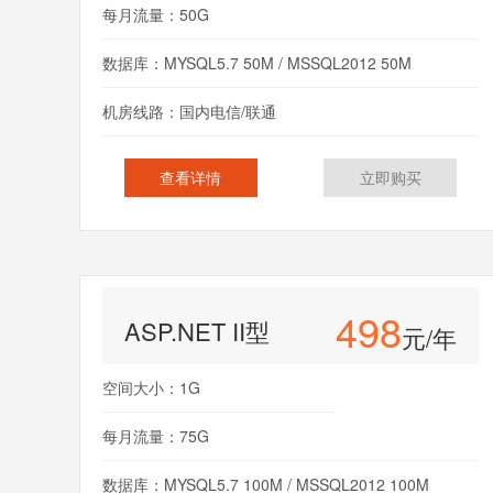
每月流量：50G
数据库：MYSQL5.7 50M / MSSQL2012 50M
机房线路：国内电信/联通
查看详情
立即购买
498
ASP.NET II型
元/年
空间大小：1G
每月流量：75G
数据库：MYSQL5.7 100M / MSSQL2012 100M