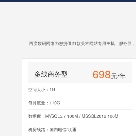
西度数码网络为您提供21款美容网站专用主机、服务器，
698
多线商务型
元/年
空间大小：1G
每月流量：110G
数据库：MYSQL5.7 100M / MSSQL2012 100M
机房线路：国内电信/联通