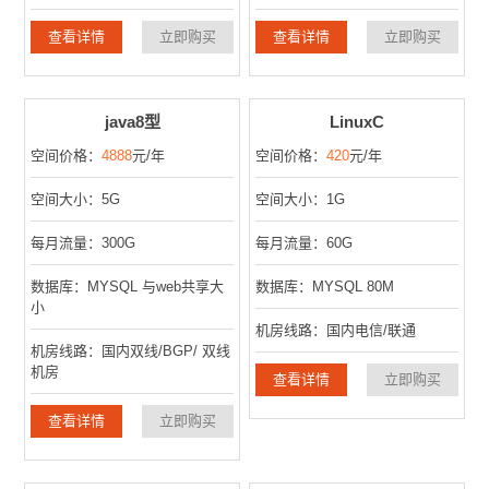
查看详情
立即购买
查看详情
立即购买
java8型
LinuxC
空间价格：
4888
元/年
空间价格：
420
元/年
空间大小：5G
空间大小：1G
每月流量：300G
每月流量：60G
数据库：MYSQL 与web共享大
数据库：MYSQL 80M
小
机房线路：国内电信/联通
机房线路：国内双线/BGP/ 双线
机房
查看详情
立即购买
查看详情
立即购买