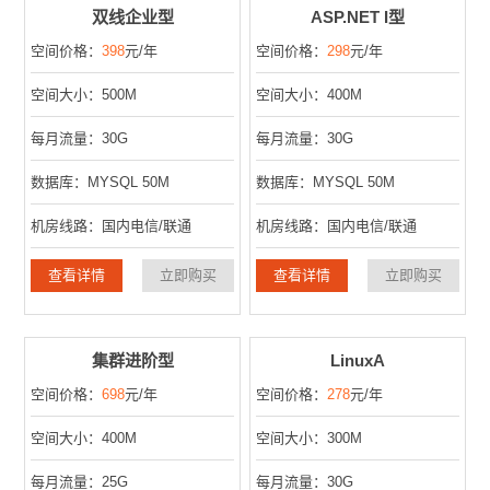
双线企业型
ASP.NET I型
空间价格：
398
元/年
空间价格：
298
元/年
空间大小：500M
空间大小：400M
每月流量：30G
每月流量：30G
数据库：MYSQL 50M
数据库：MYSQL 50M
机房线路：国内电信/联通
机房线路：国内电信/联通
查看详情
立即购买
查看详情
立即购买
集群进阶型
LinuxA
空间价格：
698
元/年
空间价格：
278
元/年
空间大小：400M
空间大小：300M
每月流量：25G
每月流量：30G