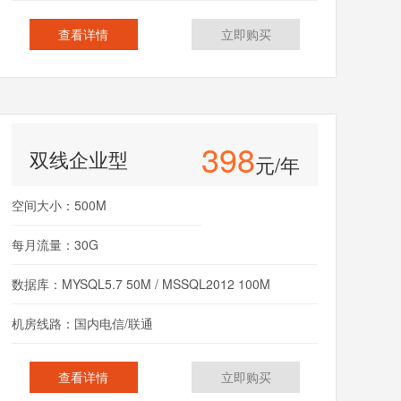
查看详情
立即购买
398
双线企业型
元/年
空间大小：500M
每月流量：30G
数据库：MYSQL5.7 50M / MSSQL2012 100M
机房线路：国内电信/联通
查看详情
立即购买