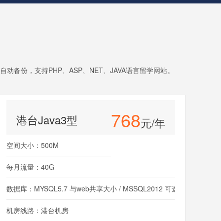
份，支持PHP、ASP、NET、JAVA语言留学网站。
768
港台Java3型
元/年
空间大小：500M
每月流量：40G
数据库：MYSQL5.7 与web共享大小 / MSSQL2012 可选
机房线路：港台机房