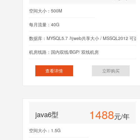
空间大小：500M
每月流量：40G
数据库：MYSQL5.7 与web共享大小 / MSSQL2012 可选
机房线路：国内双线/BGP/ 双线机房
查看详情
立即购买
1488
java6型
元/年
空间大小：1.5G