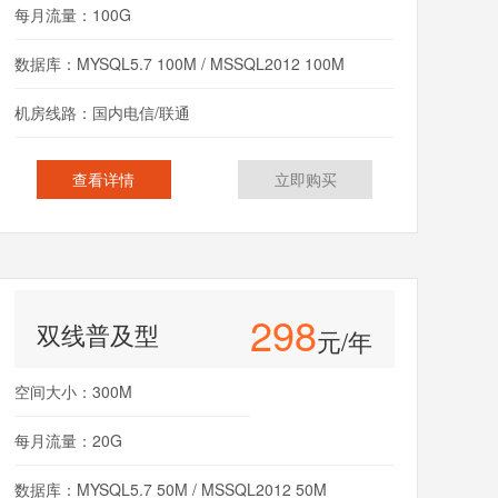
每月流量：100G
数据库：MYSQL5.7 100M / MSSQL2012 100M
机房线路：国内电信/联通
查看详情
立即购买
298
双线普及型
元/年
空间大小：300M
每月流量：20G
数据库：MYSQL5.7 50M / MSSQL2012 50M