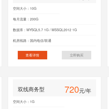
空间大小：10G
每月流量：200G
数据库：MYSQL5.7 1G / MSSQL2012 1G
机房线路：国内电信/联通
查看详情
立即购买
720
双线商务型
元/年
空间大小：1G