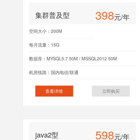
398
集群普及型
元/年
空间大小：200M
每月流量：15G
数据库：MYSQL5.7 50M / MSSQL2012 50M
机房线路：国内电信/联通
查看详情
立即购买
598
java2型
元/年