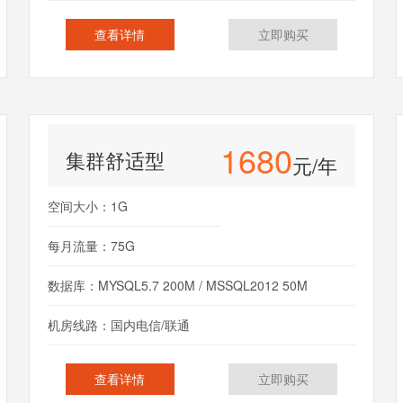
查看详情
立即购买
1680
集群舒适型
元/年
空间大小：1G
每月流量：75G
数据库：MYSQL5.7 200M / MSSQL2012 50M
机房线路：国内电信/联通
查看详情
立即购买