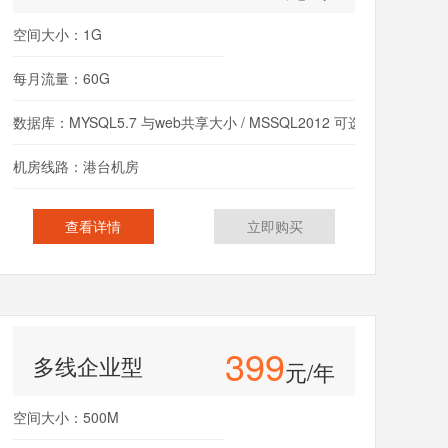
空间大小：1G
每月流量：60G
数据库：MYSQL5.7 与web共享大小 / MSSQL2012 可选
机房线路：港台机房
查看详情
立即购买
399
多线企业型
元/年
空间大小：500M