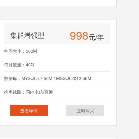
998
集群增强型
元/年
空间大小：500M
每月流量：40G
数据库：MYSQL5.7 50M / MSSQL2012 50M
机房线路：国内电信/联通
查看详情
立即购买