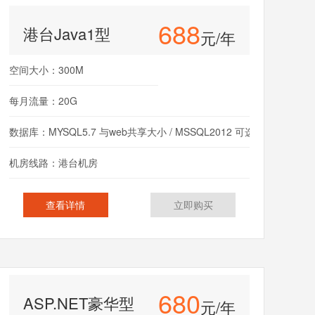
688
港台Java1型
元/年
空间大小：300M
每月流量：20G
数据库：MYSQL5.7 与web共享大小 / MSSQL2012 可选
机房线路：港台机房
查看详情
立即购买
680
ASP.NET豪华型
元/年