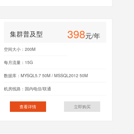
398
集群普及型
元/年
空间大小：200M
每月流量：15G
数据库：MYSQL5.7 50M / MSSQL2012 50M
机房线路：国内电信/联通
查看详情
立即购买