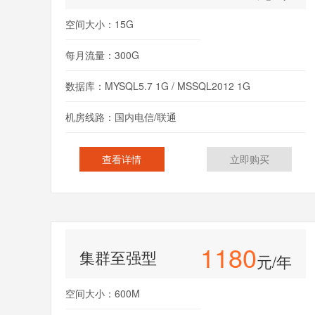
空间大小：15G
每月流量：300G
数据库：MYSQL5.7 1G / MSSQL2012 1G
机房线路：国内电信/联通
查看详情
立即购买
1180
集群至强型
元/年
空间大小：600M