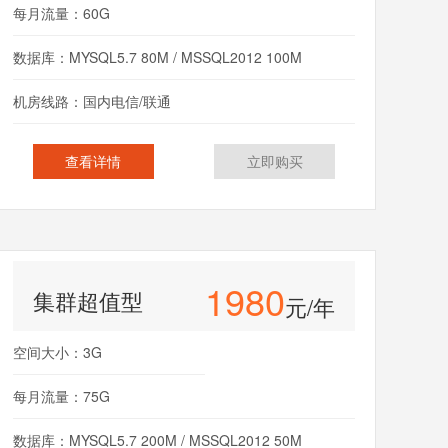
每月流量：60G
数据库：MYSQL5.7 80M / MSSQL2012 100M
机房线路：国内电信/联通
查看详情
立即购买
1980
集群超值型
元/年
空间大小：3G
每月流量：75G
数据库：MYSQL5.7 200M / MSSQL2012 50M