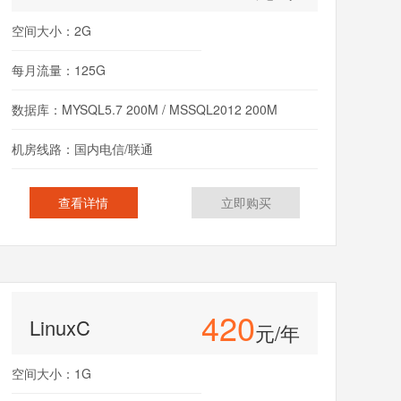
空间大小：2G
每月流量：125G
数据库：MYSQL5.7 200M / MSSQL2012 200M
机房线路：国内电信/联通
查看详情
立即购买
420
LinuxC
元/年
空间大小：1G