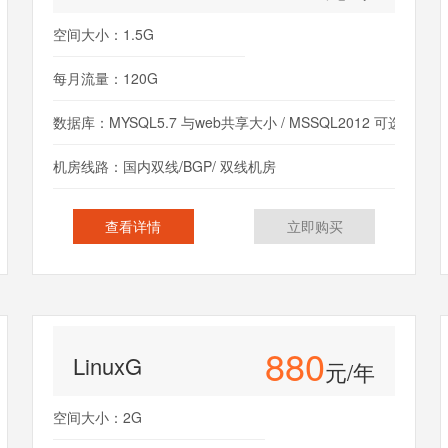
空间大小：1.5G
每月流量：120G
数据库：MYSQL5.7 与web共享大小 / MSSQL2012 可选
机房线路：国内双线/BGP/ 双线机房
查看详情
立即购买
880
LinuxG
元/年
空间大小：2G