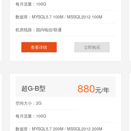
每月流量：100G
数据库：MYSQL5.7 100M / MSSQL2012 100M
机房线路：国内电信/联通
查看详情
立即购买
880
超G-B型
元/年
空间大小：2G
每月流量：100G
数据库：MYSQL5.7 200M / MSSQL2012 200M