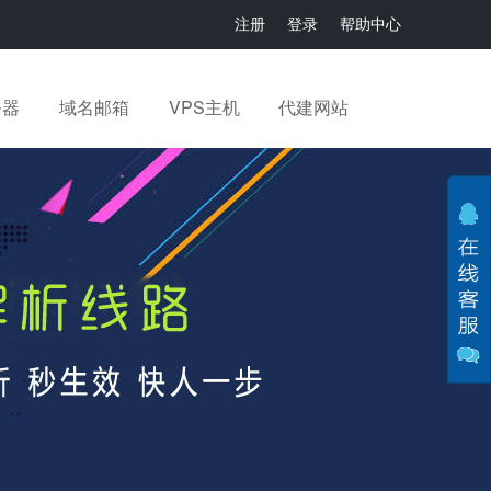
注册
登录
帮助中心
务器
域名邮箱
VPS主机
代建网站
提醒：为防止临时会话收不