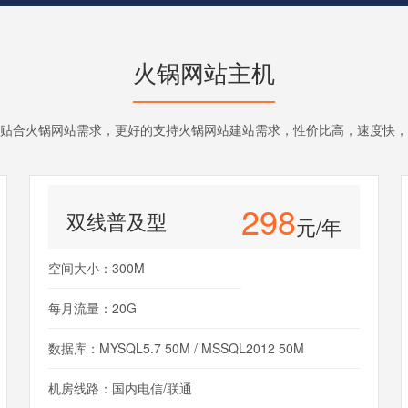
火锅网站主机
贴合火锅网站需求，更好的支持火锅网站建站需求，性价比高，速度快，自动备
298
双线普及型
元/年
空间大小：300M
每月流量：20G
数据库：MYSQL5.7 50M / MSSQL2012 50M
机房线路：国内电信/联通